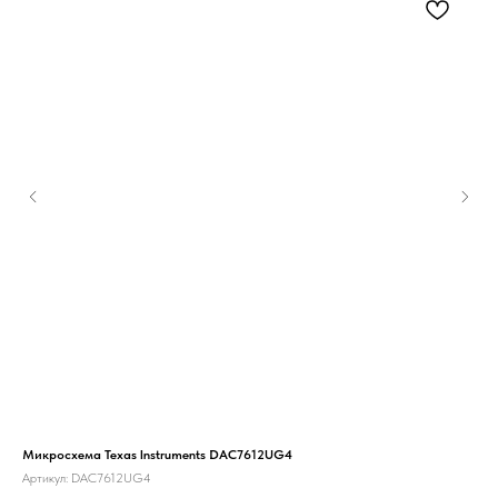
Микросхема Texas Instruments DAC7612UG4
Мик
Артикул:
DAC7612UG4
Арт