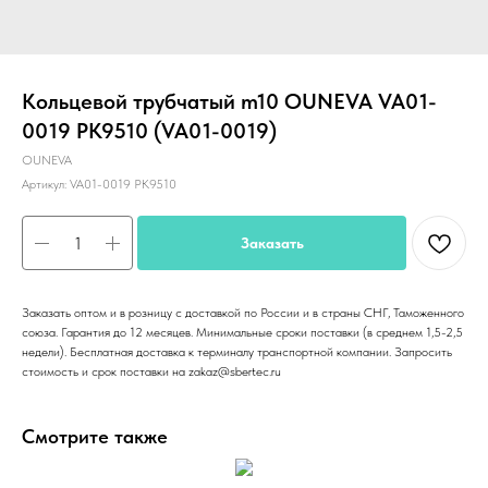
Кольцевой трубчатый m10 OUNEVA VA01-
0019 PK9510 (VA01-0019)
OUNEVA
Артикул:
VA01-0019 PK9510
Заказать
Заказать оптом и в розницу с доставкой по России и в страны СНГ, Таможенного
союза. Гарантия до 12 месяцев. Минимальные сроки поставки (в среднем 1,5-2,5
недели). Бесплатная доставка к терминалу транспортной компании. Запросить
стоимость и срок поставки на zakaz@sbertec.ru
Смотрите также