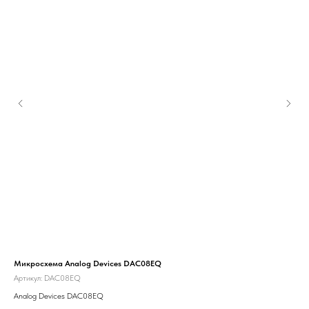
Микросхема Analog Devices DAC08EQ
Кла
(KE
Артикул:
DAC08EQ
Арт
Analog Devices DAC08EQ