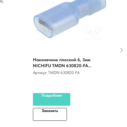
RL
Наконечник плоский 6, 3мм
Мик
NICHIFU TMDN 630820-FA
MAX
(TMDN630820-FA)
Артикул:
TMDN 630820-FA
Арти
Maxi
Подробнее
Заказать