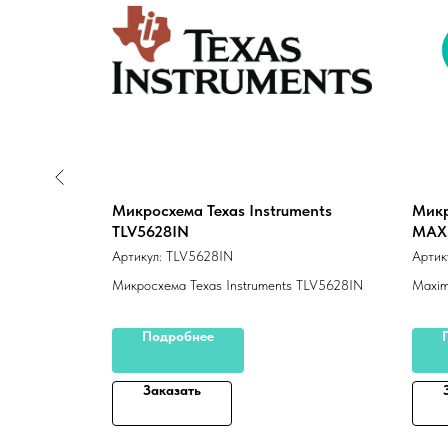
Микросхема Texas Instruments
Микр
TLV5628IN
MAX
Артикул:
TLV5628IN
Артик
lectronics
пектр
Микросхема Texas Instruments TLV5628IN
Maxim
вых замен
ых
Подробнее
 дискретных
Заказать