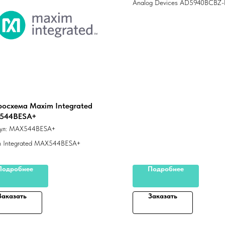
Analog Devices AD5940BCBZ-
осхема Maxim Integrated
544BESA+
ул:
MAX544BESA+
 Integrated MAX544BESA+
Подробнее
Подробнее
Заказать
Заказать