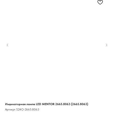
Индикаторная лампа LED MENTOR 2665.8063 (2665.8063)
Наб
Артикул:
S24O-2665.8063
Арт