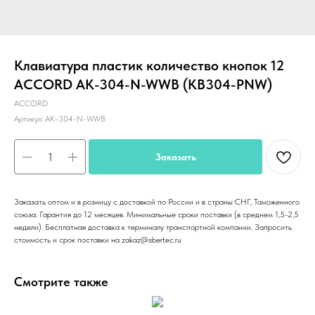
Клавиатура пластик количество кнопок 12
ACCORD AK-304-N-WWB (KB304-PNW)
ACCORD
Артикул:
AK-304-N-WWB
Заказать
Заказать оптом и в розницу с доставкой по России и в страны СНГ, Таможенного
союза. Гарантия до 12 месяцев. Минимальные сроки поставки (в среднем 1,5-2,5
недели). Бесплатная доставка к терминалу транспортной компании. Запросить
стоимость и срок поставки на zakaz@sbertec.ru
Смотрите также