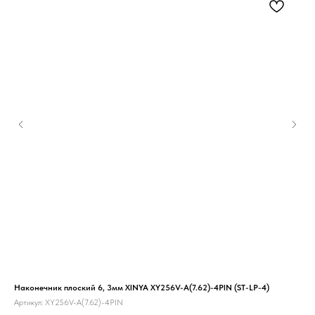
Наконечник плоский 6, 3мм XINYA XY256V-A(7.62)-4PIN (ST-LP-4)
Мик
Артикул:
XY256V-A(7.62)-4PIN
Арт