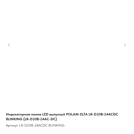
Индикаторная лампа LED выпуклый POLAM-ELTA LR-D20B-24ACDC
Мик
BLINKING (LR-D20B-24AC-DC)
Арт
Артикул:
LR-D20B-24ACDC BLINKING
Мик