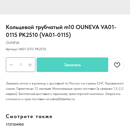
Кольцевой трубчатый m10 OUNEVA VA01-
0115 PK2510 (VA01-0115)
OUNEVA
Артикул:
VA01-0115 PK2510
Заказать
Заказать оптом и в розницу с доставкой по России и в страны СНГ, Таможенного
союза. Гарантия до 12 месяцев. Минимальные сроки поставки (в среднем 1,5-2,5
недели). Бесплатная доставка к терминалу транспортной компании. Запросить
стоимость и срок поставки на zakaz@sbertec.ru
Смотрите также
1721104950