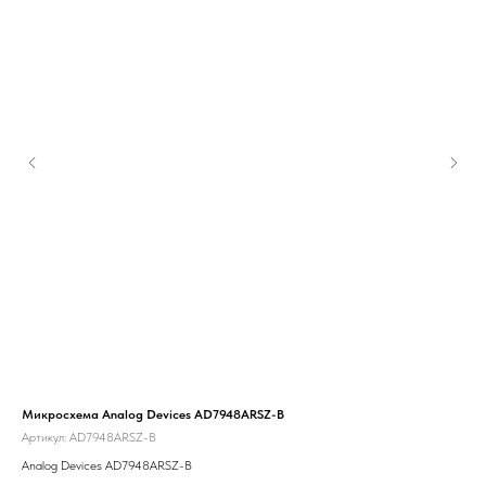
Tex
Микросхема Analog Devices AD7948ARSZ-B
Артикул:
AD7948ARSZ-B
Analog Devices AD7948ARSZ-B