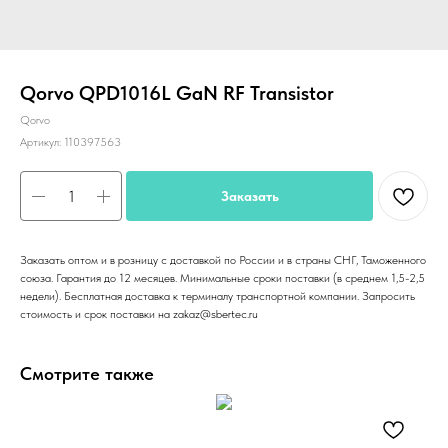
Qorvo QPD1016L GaN RF Transistor
Qorvo
Артикул:
110397563
Заказать
Заказать оптом и в розницу с доставкой по России и в страны СНГ, Таможенного
союза. Гарантия до 12 месяцев. Минимальные сроки поставки (в среднем 1,5-2,5
недели). Бесплатная доставка к терминалу транспортной компании. Запросить
стоимость и срок поставки на zakaz@sbertec.ru
Смотрите также
Мик
Арт