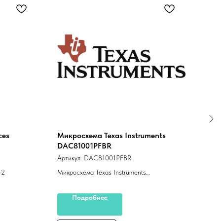
AD9
Арти
Anal
ces
Микросхема Texas Instruments
DAC81001PFBR
Артикул:
DAC81001PFBR
-2
Микросхема Texas Instruments
DAC81001PFBR
Подробнее