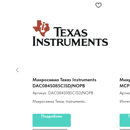
es
Микросхема Texas Instruments
Микр
DAC084S085CISD/NOPB
MCP
Артикул:
DAC084S085CISD/NOPB
Артик
16#PBF
Микросхема Texas Instruments
Интег
DAC084S085CISD/NOPB
Подробнее