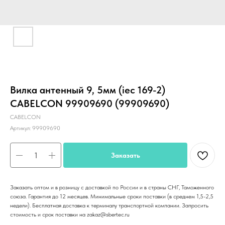
Вилка антенный 9, 5мм (iec 169-2)
CABELCON 99909690 (99909690)
CABELCON
Артикул:
99909690
Заказать
Заказать оптом и в розницу с доставкой по России и в страны СНГ, Таможенного
союза. Гарантия до 12 месяцев. Минимальные сроки поставки (в среднем 1,5-2,5
недели). Бесплатная доставка к терминалу транспортной компании. Запросить
стоимость и срок поставки на zakaz@sbertec.ru