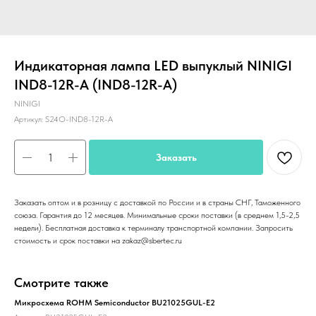
Индикаторная лампа LED выпуклый NINIGI
IND8-12R-A (IND8-12R-A)
NINIGI
Артикул:
S24O-IND8-12R-A
Заказать
Заказать оптом и в розницу с доставкой по России и в страны СНГ, Таможенного
союза. Гарантия до 12 месяцев. Минимальные сроки поставки (в среднем 1,5-2,5
недели). Бесплатная доставка к терминалу транспортной компании. Запросить
стоимость и срок поставки на zakaz@sbertec.ru
Смотрите также
Микросхема ROHM Semiconductor BU21025GUL-E2