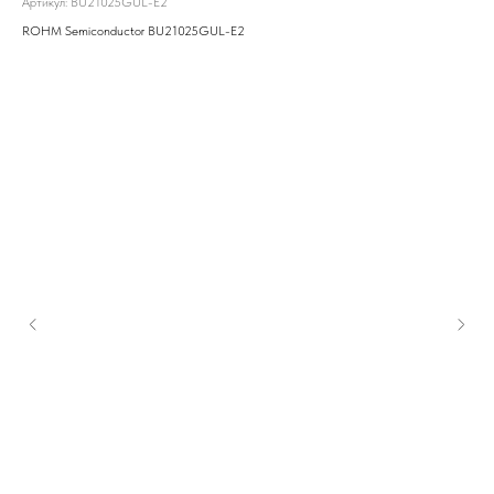
Артикул:
BU21025GUL-E2
ROHM Semiconductor BU21025GUL-E2
Мик
Арт