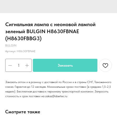
Сигнальная лампа с неоновой лампой
зеленый BULGIN H8630FBNAE
(H8630FBBG3)
BULGIN
Артикул:
H8630FBNAE
Заказать
Заказать оптом и в розницу с доставкой по России и в страны СНГ, Таможенного
союза. Гарантия до 12 месяцев. Минимальные сроки поставки (в среднем 1,5-2,5
недели). Бесплатная доставка к терминалу транспортной компании. Запросить
стоимость и срок поставки на zakaz@sbertec.ru
Смотрите также