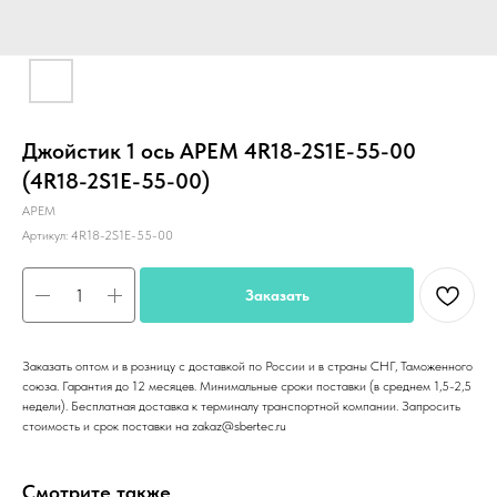
Джойстик 1 ось APEM 4R18-2S1E-55-00
(4R18-2S1E-55-00)
APEM
Артикул:
4R18-2S1E-55-00
Заказать
Заказать оптом и в розницу с доставкой по России и в страны СНГ, Таможенного
союза. Гарантия до 12 месяцев. Минимальные сроки поставки (в среднем 1,5-2,5
недели). Бесплатная доставка к терминалу транспортной компании. Запросить
стоимость и срок поставки на zakaz@sbertec.ru
Смотрите также