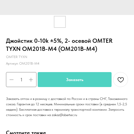
Джойстик 0-10k ±5%, 2- осевой OMTER
TYXN OM201B-M4 (OM201B-M4)
OMTER TYXN
Артикул:
OM201B-M4
Заказать
Заказать оптом и в розницу с доставкой по России и в страны СНГ, Таможенного
союза. Гарантия до 12 месяцев. Минимальные сроки поставки (в среднем 1,5-2,5
недели). Бесплатная доставка к терминалу транспортной компании. Запросить
стоимость и срок поставки на zakaz@sbertec.ru
Смотрите также