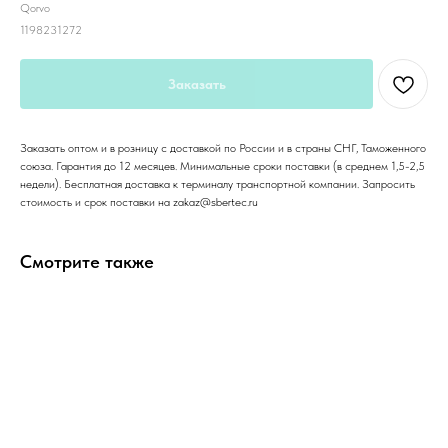
Qorvo
1198231272
Заказать
Заказать оптом и в розницу с доставкой по России и в страны СНГ, Таможенного
союза. Гарантия до 12 месяцев. Минимальные сроки поставки (в среднем 1,5-2,5
недели). Бесплатная доставка к терминалу транспортной компании. Запросить
стоимость и срок поставки на zakaz@sbertec.ru
Смотрите также