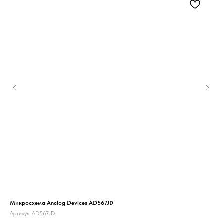
Микросхема Analog Devices AD567JD
Мик
Артикул:
AD567JD
Арт