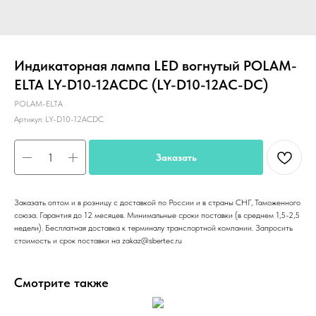
Индикаторная лампа LED вогнутый POLAM-
ELTA LY-D10-12ACDC (LY-D10-12AC-DC)
POLAM-ELTA
Артикул:
LY-D10-12ACDC
Заказать
Заказать оптом и в розницу с доставкой по России и в страны СНГ, Таможенного
союза. Гарантия до 12 месяцев. Минимальные сроки поставки (в среднем 1,5-2,5
недели). Бесплатная доставка к терминалу транспортной компании. Запросить
стоимость и срок поставки на zakaz@sbertec.ru
Смотрите также