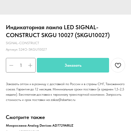
Индикаторная лампа LED SIGNAL-
CONSTRUCT SKGU 10027 (SKGU10027)
SIGNAL-CONSTRUCT
Артикул:
S24O-SKGU10027
Заказать
Заказать оптом и в розницу с доставкой по России и в страны СНГ, Таможенного
союза. Гарантия до 12 месяцев. Минимальные сроки поставки (в среднем 1,5-2,5
недели). Бесплатная доставка к терминалу транспортной компании. Запросить
стоимость и срок поставки на zakaz@sbertec.ru
Смотрите также
Микросхема Analog Devices AD7729ARUZ