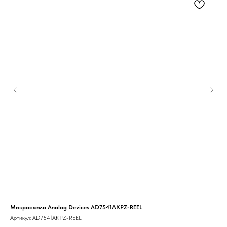
Микросхема Analog Devices AD7541AKPZ-REEL
Мик
Артикул:
AD7541AKPZ-REEL
Арт