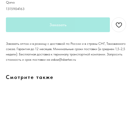
Qorvo
1315904163
Заказать
Заказать оптом и в розницу с доставкой по России и в страны СНГ, Таможенного
союза. Гарантия до 12 месяцев. Минимальные сроки поставки (в среднем 1,5-2,5
недели). Бесплатная доставка к терминалу транспортной компании. Запросить
стоимость и срок поставки на zakaz@sbertec.ru
Смотрите также