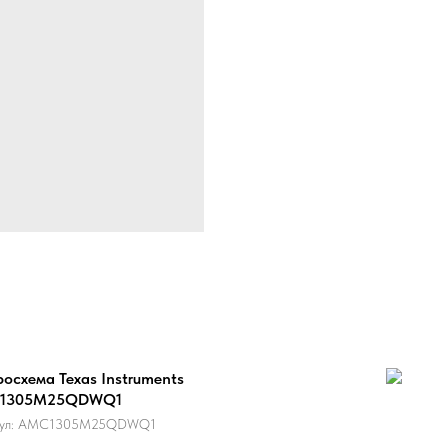
осхема Texas Instruments
1305M25QDWQ1
ул:
AMC1305M25QDWQ1