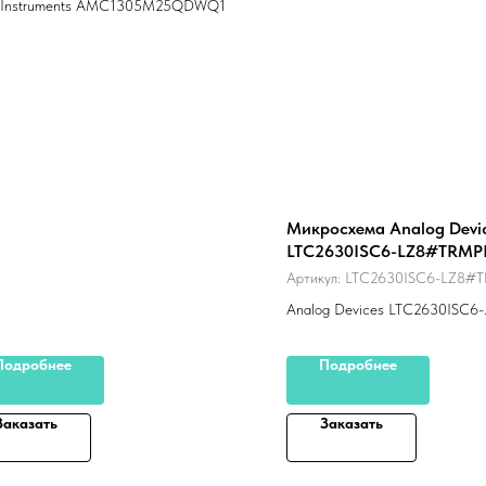
s Instruments AMC1305M25QDWQ1
Микросхема Analog Devi
LTC2630ISC6-LZ8#TRMP
Артикул:
LTC2630ISC6-LZ8#
Analog Devices LTC2630ISC6-
LZ8#TRMPBF
Подробнее
Подробнее
Заказать
Заказать