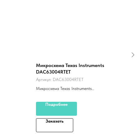
Микросхема Texas Instruments
Мик
DAC63004RTET
MAX
Артикул:
DAC63004RTET
Арти
Микросхема Texas Instruments
Maxi
DAC63004RTET
Подробнее
Заказать