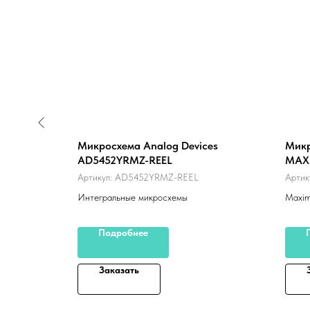
ments
Микросхема Analog Devices
Микр
AD5452YRMZ-REEL
MAX
Артикул:
AD5452YRMZ-REEL
Артик
Интегральные микросхемы
Maxim
Подробнее
Заказать