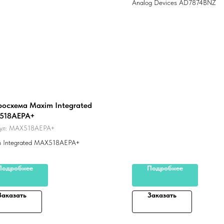
Analog Devices AD7874BNZ
осхема Maxim Integrated
518AEPA+
ул:
MAX518AEPA+
 Integrated MAX518AEPA+
Подробнее
Подробнее
Заказать
Заказать