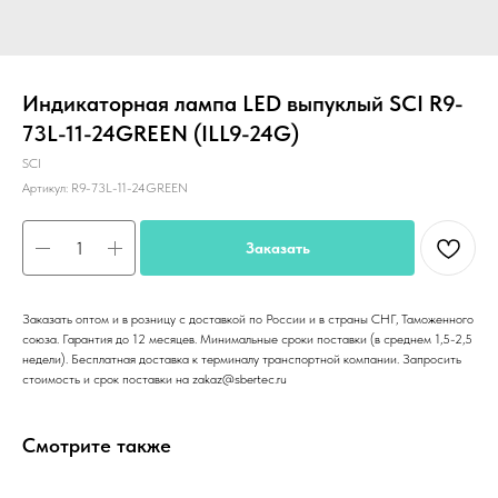
Индикаторная лампа LED выпуклый SCI R9-
73L-11-24GREEN (ILL9-24G)
SCI
Артикул:
R9-73L-11-24GREEN
Заказать
Заказать оптом и в розницу с доставкой по России и в страны СНГ, Таможенного
союза. Гарантия до 12 месяцев. Минимальные сроки поставки (в среднем 1,5-2,5
недели). Бесплатная доставка к терминалу транспортной компании. Запросить
стоимость и срок поставки на zakaz@sbertec.ru
Смотрите также